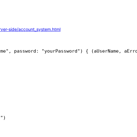
ver-side/account_system.html
me", password: "yourPassword") { (aUserName, aErro
")
