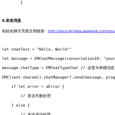
        }
6.发送消息
初始化聊天页面文档链接：
http://docs-im-beta.easemob.com/docu
let chatText = "Hello, World!"

let message = EMChatMessage(conversationID: "your
message.chatType = EMChatTypeChat // 设置为单聊消息

EMClient.shared().chatManager?.send(message, prog
    if let error = aError {

        // 发送失败处理

    } else {

        // 发送成功处理
