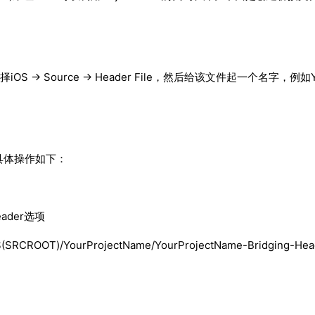
S -> Source -> Header File，然后给该文件起一个名字，例如YourPr
项。具体操作如下：
eader选项
ourProjectName/YourProjectName-Bridging-Head