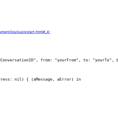
ment/ios/quickstart.html#_4-
ConversationID", from: "yourFrom", to: "yourTo", b
ress: nil) { (aMessage, aError) in
