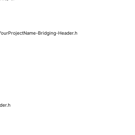
ojectName-Bridging-Header.h
er.h