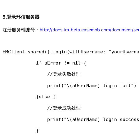
5.登录环信服务器
注册服务端账号：
http://docs-im-beta.easemob.com/document/ser
EMClient.shared().login(withUsername: "yourUserna
            if aError != nil {

                //登录失败处理

                print("\(aUserName) login fail")

            }else {

                //登录成功处理

                print("\(aUserName) login success
            }
