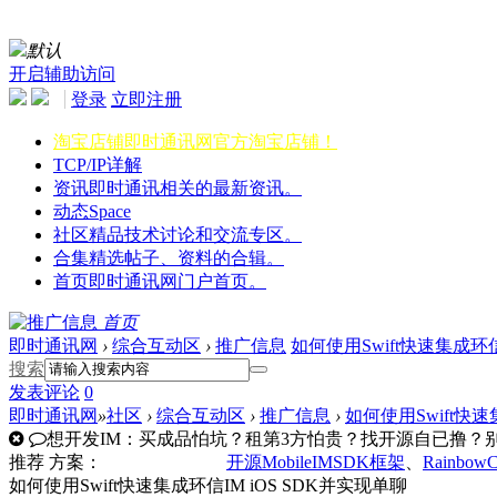
默认
开启辅助访问
登录
立即注册
淘宝店铺
即时通讯网官方淘宝店铺！
TCP/IP详解
资讯
即时通讯相关的最新资讯。
动态
Space
社区
精品技术讨论和交流专区。
合集
精选帖子、资料的合辑。
首页
即时通讯网门户首页。
首页
即时通讯网
›
综合互动区
›
推广信息
如何使用Swift快速集成环信
搜索
发表
评论
0
即时通讯网
»
社区
›
综合互动区
›
推广信息
›
如何使用Swift快速
想开发IM：买成品怕坑？租第3方怕贵？找开源自已撸？别走
推荐
方案：
开源MobileIMSDK框架
、
Rainbow
如何使用Swift快速集成环信IM iOS SDK并实现单聊