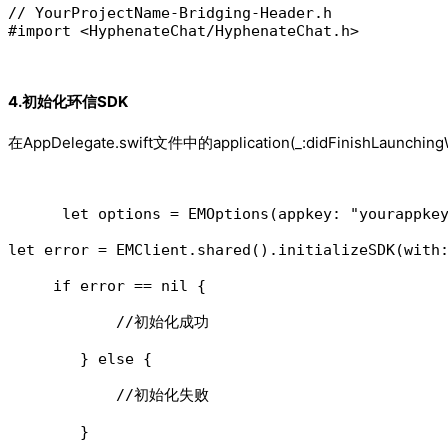
// YourProjectName-Bridging-Header.h

#import <HyphenateChat/HyphenateChat.h>
4.初始化环信SDK
在AppDelegate.swift文件中的application(_:didFinishLaunching
      let options = EMOptions(appkey: "yourappkey
let error = EMClient.shared().initializeSDK(with:
     if error == nil {

            //初始化成功

        } else {

            //初始化失败

        }