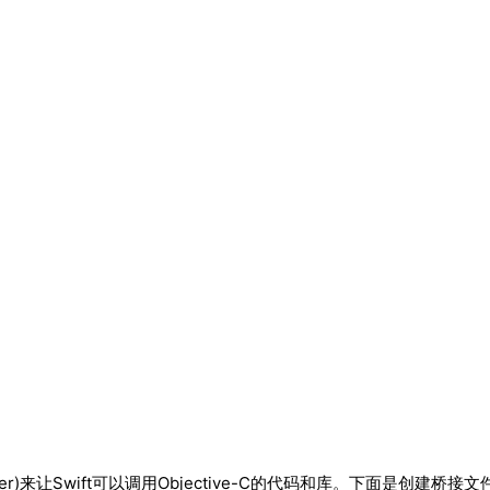
der)来让Swift可以调用Objective-C的代码和库。下面是创建桥接