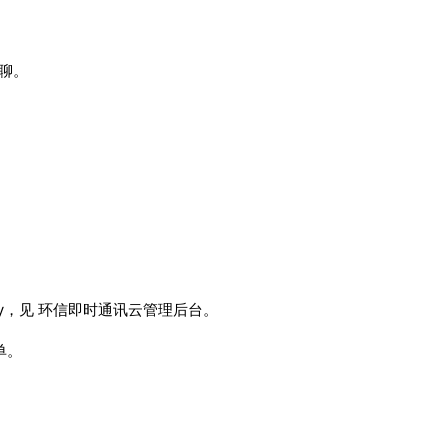
单聊。
Key，见 环信即时通讯云管理后台。
单。