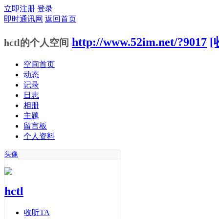
立即注册
登录
即时通讯网
返回首页
http://www.52im.net/?9017
[
hctl的个人空间
空间首页
动态
记录
日志
相册
主题
留言板
个人资料
头像
hctl
收听TA