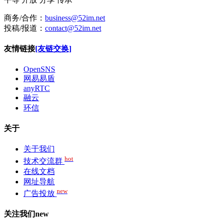
商务/合作：
business@52im.net
投稿/报道：
contact@52im.net
友情链接
[友链交换]
OpenSNS
网易易盾
anyRTC
融云
环信
关于
关于我们
hot
技术交流群
在线文档
网址导航
new
广告投放
关注我们
new