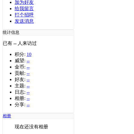
加为好友
给我留言
打个招呼
发送消息
统计信息
已有
--
人来访过
积分:
10
威望:
--
金币:
--
贡献:
--
好友:
--
主题:
--
日志:
--
相册:
--
分享:
--
相册
现在还没有相册