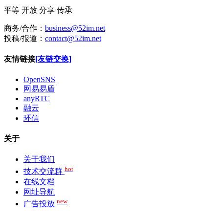
平等
开放
分享
传承
商务/合作：
business@52im.net
投稿/报道：
contact@52im.net
友情链接
[友链交换]
OpenSNS
网易易盾
anyRTC
融云
环信
关于
关于我们
hot
技术交流群
在线文档
网址导航
new
广告投放