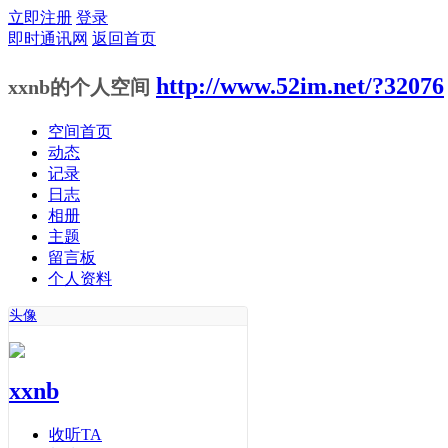
立即注册
登录
即时通讯网
返回首页
http://www.52im.net/?32076
xxnb的个人空间
空间首页
动态
记录
日志
相册
主题
留言板
个人资料
头像
xxnb
收听TA