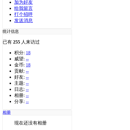
加为好友
给我留言
打个招呼
发送消息
统计信息
已有
255
人来访过
积分:
18
威望:
--
金币:
18
贡献:
--
好友:
--
主题:
--
日志:
--
相册:
--
分享:
--
相册
现在还没有相册