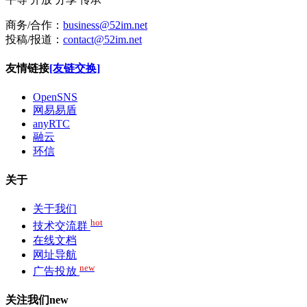
商务/合作：
business@52im.net
投稿/报道：
contact@52im.net
友情链接
[友链交换]
OpenSNS
网易易盾
anyRTC
融云
环信
关于
关于我们
hot
技术交流群
在线文档
网址导航
new
广告投放
关注我们
new