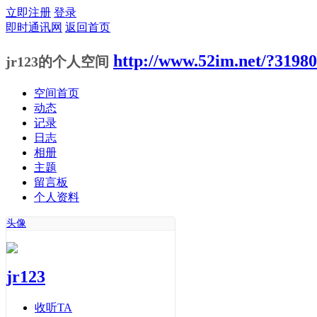
立即注册
登录
即时通讯网
返回首页
http://www.52im.net/?31980
jr123的个人空间
空间首页
动态
记录
日志
相册
主题
留言板
个人资料
头像
jr123
收听TA