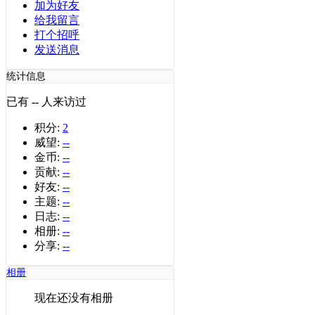
加为好友
给我留言
打个招呼
发送消息
统计信息
已有
--
人来访过
积分:
2
威望:
--
金币:
--
贡献:
--
好友:
--
主题:
--
日志:
--
相册:
--
分享:
--
相册
现在还没有相册