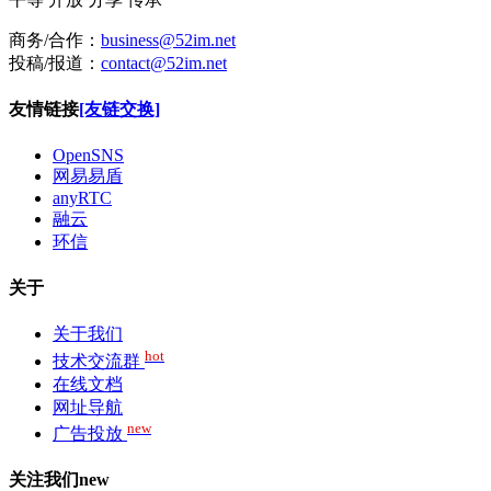
商务/合作：
business@52im.net
投稿/报道：
contact@52im.net
友情链接
[友链交换]
OpenSNS
网易易盾
anyRTC
融云
环信
关于
关于我们
hot
技术交流群
在线文档
网址导航
new
广告投放
关注我们
new