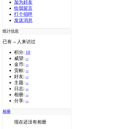
加为好友
给我留言
打个招呼
发送消息
统计信息
已有
--
人来访过
积分:
10
威望:
--
金币:
--
贡献:
--
好友:
--
主题:
--
日志:
--
相册:
--
分享:
--
相册
现在还没有相册