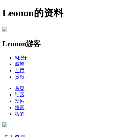
Leonon的资料
Leonon
游客
6
积分
威望
金币
贡献
首页
社区
发帖
搜索
我的