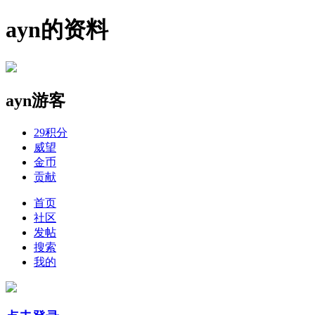
ayn的资料
ayn
游客
29
积分
威望
金币
贡献
首页
社区
发帖
搜索
我的