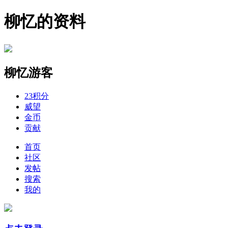
柳忆的资料
柳忆
游客
23
积分
威望
金币
贡献
首页
社区
发帖
搜索
我的