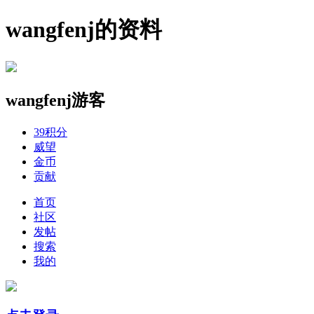
wangfenj的资料
wangfenj
游客
39
积分
威望
金币
贡献
首页
社区
发帖
搜索
我的