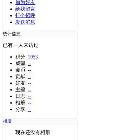
加为好友
给我留言
打个招呼
发送消息
统计信息
已有
--
人来访过
积分:
1053
威望:
--
金币:
--
贡献:
--
好友:
--
主题:
--
日志:
--
相册:
--
分享:
--
相册
现在还没有相册