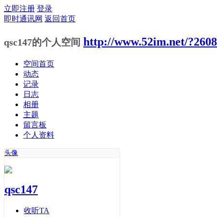
立即注册
登录
即时通讯网
返回首页
http://www.52im.net/?2608
qsc147的个人空间
空间首页
动态
记录
日志
相册
主题
留言板
个人资料
头像
qsc147
收听TA