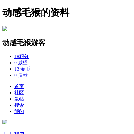
动感毛猴的资料
动感毛猴
游客
18
积分
0
威望
13
金币
0
贡献
首页
社区
发帖
搜索
我的