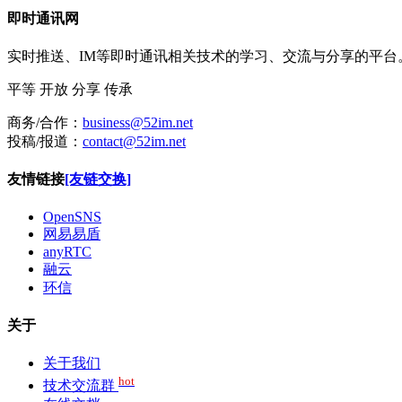
即时通讯网
实时推送、IM等即时通讯相关技术的学习、交流与分享的平
平等
开放
分享
传承
商务/合作：
business@52im.net
投稿/报道：
contact@52im.net
友情链接
[友链交换]
OpenSNS
网易易盾
anyRTC
融云
环信
关于
关于我们
hot
技术交流群