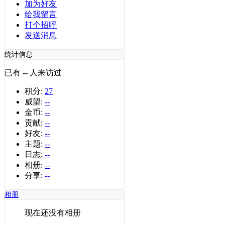
加为好友
给我留言
打个招呼
发送消息
统计信息
已有
--
人来访过
积分:
27
威望:
--
金币:
--
贡献:
--
好友:
--
主题:
--
日志:
--
相册:
--
分享:
--
相册
现在还没有相册