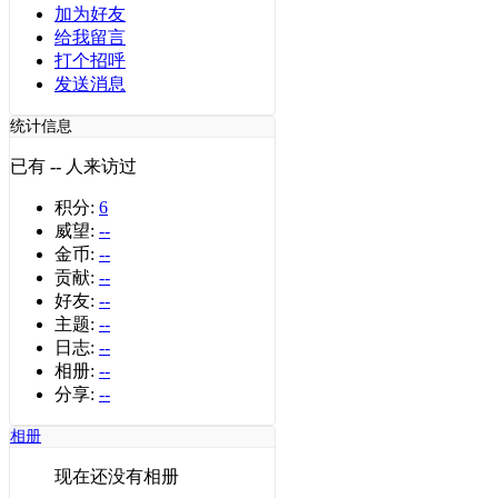
加为好友
给我留言
打个招呼
发送消息
统计信息
已有
--
人来访过
积分:
6
威望:
--
金币:
--
贡献:
--
好友:
--
主题:
--
日志:
--
相册:
--
分享:
--
相册
现在还没有相册