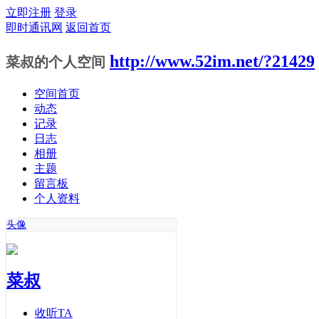
立即注册
登录
即时通讯网
返回首页
http://www.52im.net/?21429
菜叔的个人空间
空间首页
动态
记录
日志
相册
主题
留言板
个人资料
头像
菜叔
收听TA