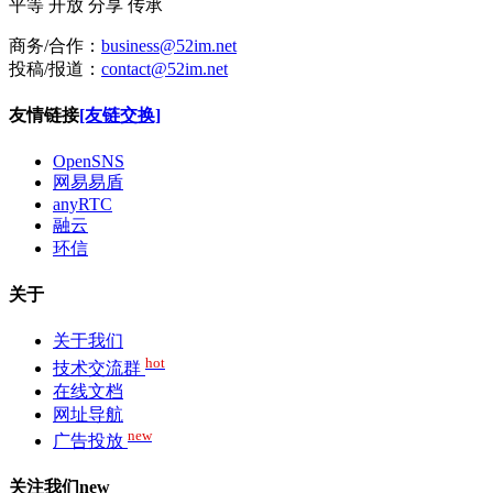
平等
开放
分享
传承
商务/合作：
business@52im.net
投稿/报道：
contact@52im.net
友情链接
[友链交换]
OpenSNS
网易易盾
anyRTC
融云
环信
关于
关于我们
hot
技术交流群
在线文档
网址导航
new
广告投放
关注我们
new