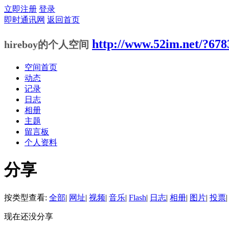
立即注册
登录
即时通讯网
返回首页
http://www.52im.net/?678
hireboy的个人空间
空间首页
动态
记录
日志
相册
主题
留言板
个人资料
分享
按类型查看:
全部
|
网址
|
视频
|
音乐
|
Flash
|
日志
|
相册
|
图片
|
投票
|
现在还没分享