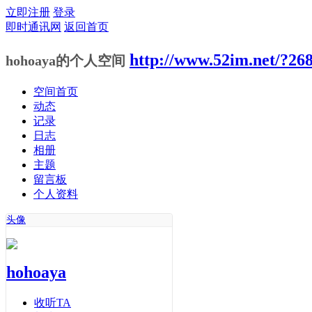
立即注册
登录
即时通讯网
返回首页
http://www.52im.net/?26
hohoaya的个人空间
空间首页
动态
记录
日志
相册
主题
留言板
个人资料
头像
hohoaya
收听TA