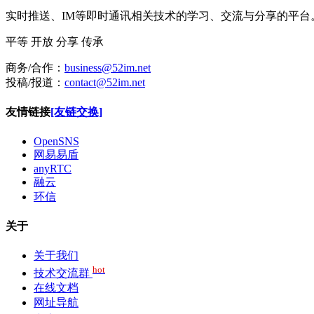
实时推送、IM等即时通讯相关技术的学习、交流与分享的平
平等
开放
分享
传承
商务/合作：
business@52im.net
投稿/报道：
contact@52im.net
友情链接
[友链交换]
OpenSNS
网易易盾
anyRTC
融云
环信
关于
关于我们
hot
技术交流群
在线文档
网址导航