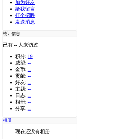
加为好友
给我留言
打个招呼
发送消息
统计信息
已有
--
人来访过
积分:
19
威望:
--
金币:
--
贡献:
--
好友:
--
主题:
--
日志:
--
相册:
--
分享:
--
相册
现在还没有相册