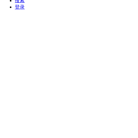
搜索
登录