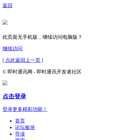
返回
此页面无手机版，继续访问电脑版？
继续访问
[ 点此返回上一页 ]
© 即时通讯网 - 即时通讯开发者社区
点击登录
登录更多精彩功能！
首页
论坛板块
导读