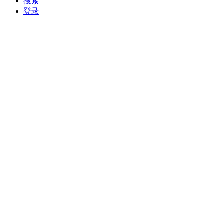
搜索
登录