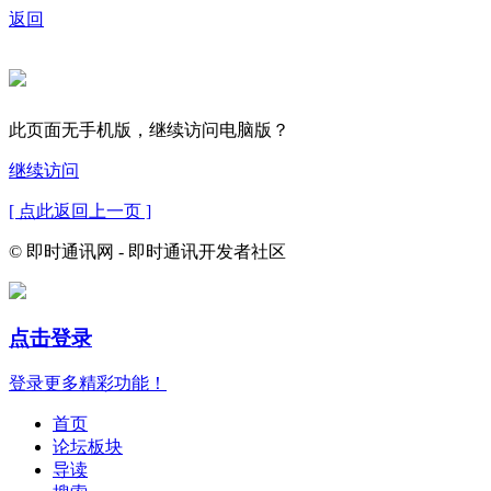
返回
此页面无手机版，继续访问电脑版？
继续访问
[ 点此返回上一页 ]
© 即时通讯网 - 即时通讯开发者社区
点击登录
登录更多精彩功能！
首页
论坛板块
导读