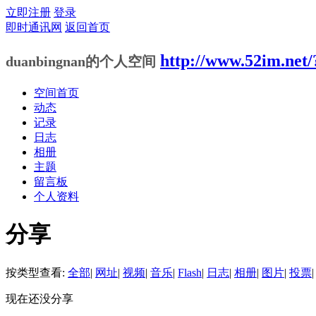
立即注册
登录
即时通讯网
返回首页
http://www.52im.net/
duanbingnan的个人空间
空间首页
动态
记录
日志
相册
主题
留言板
个人资料
分享
按类型查看:
全部
|
网址
|
视频
|
音乐
|
Flash
|
日志
|
相册
|
图片
|
投票
|
现在还没分享