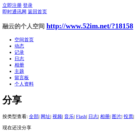
立即注册
登录
即时通讯网
返回首页
http://www.52im.net/?18158
融云的个人空间
空间首页
动态
记录
日志
相册
主题
留言板
个人资料
分享
按类型查看:
全部
|
网址
|
视频
|
音乐
|
Flash
|
日志
|
相册
|
图片
|
投票
|
现在还没分享