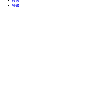
搜索
登录