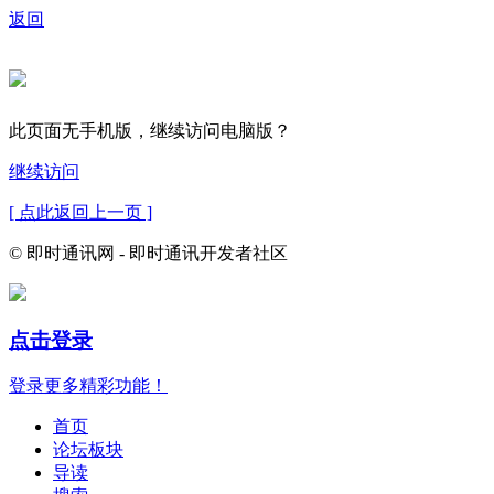
返回
此页面无手机版，继续访问电脑版？
继续访问
[ 点此返回上一页 ]
© 即时通讯网 - 即时通讯开发者社区
点击登录
登录更多精彩功能！
首页
论坛板块
导读