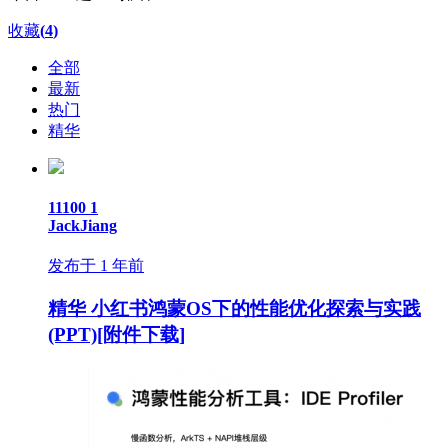
收藏
(
4
)
全部
最新
热门
精华
11100
1
JackJiang
发布于 1 年前
精华
小红书鸿蒙OS下的性能优化探索与实践
(PPT)[附件下载]