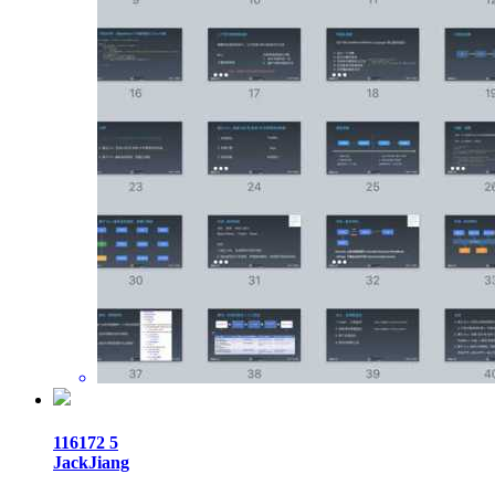
116172
5
JackJiang