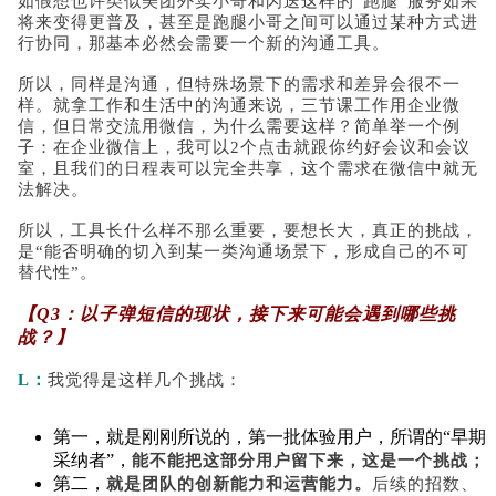
如假想也许类似美团外卖小哥和闪送这样的“跑腿”服务如果
将来变得更普及，甚至是跑腿小哥之间可以通过某种方式进
行协同，那基本必然会需要一个新的沟通工具。
所以，同样是沟通，但特殊场景下的需求和差异会很不一
样。就拿工作和生活中的沟通来说，三节课工作用企业微
信，但日常交流用微信，为什么需要这样？简单举一个例
子：在企业微信上，我可以2个点击就跟你约好会议和会议
室，且我们的日程表可以完全共享，这个需求在微信中就无
法解决。
所以，工具长什么样不那么重要，要想长大，真正的挑战，
是“能否明确的切入到某一类沟通场景下，形成自己的不可
替代性”。
【Q3：以子弹短信的现状，接下来可能会遇到哪些挑
战？】
L：
我觉得是这样几个挑战：
第一，就是刚刚所说的，第一批体验用户，所谓的“早期
采纳者”，
能不能把这部分用户留下来，这是一个挑战；
第二，
就是团队的创新能力和运营能力。
后续的招数、