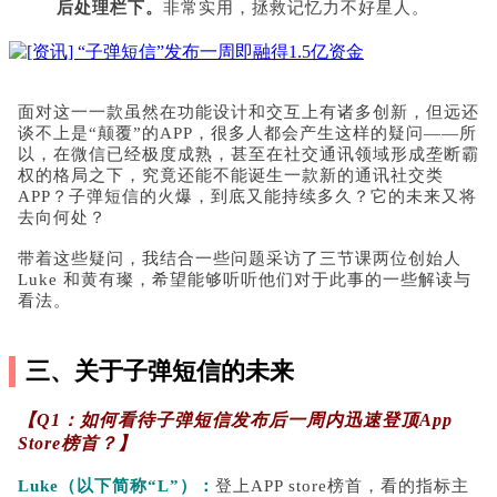
后处理栏下。
非常实用，拯救记忆力不好星人。
面对这一一款虽然在功能设计和交互上有诸多创新，但远还
谈不上是“颠覆”的APP，很多人都会产生这样的疑问——所
以，在微信已经极度成熟，甚至在社交通讯领域形成垄断霸
权的格局之下，究竟还能不能诞生一款新的通讯社交类
APP？子弹短信的火爆，到底又能持续多久？它的未来又将
去向何处？
带着这些疑问，我结合一些问题采访了三节课两位创始人
Luke 和黄有璨，希望能够听听他们对于此事的一些解读与
看法。
三、关于子弹短信的未来
【Q1：如何看待子弹短信发布后一周内迅速登顶App
Store榜首？】
Luke（以下简称“L”）：
登上APP store榜首，看的指标主