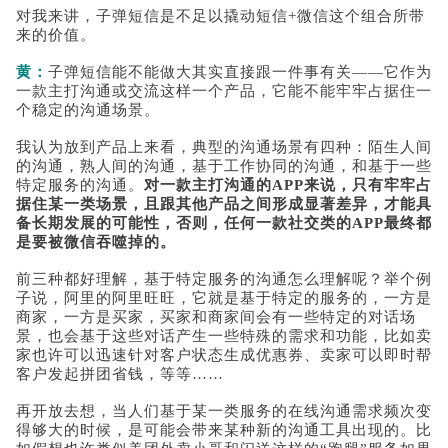
对我来讲，子弹短信是不足以撬动短信+微信这个组合所带
来的价值。
黄：
子弹短信能不能做大其实直接跟一件事有关——它作为
一款主打沟通或交流这样一个产品，它能不能牢牢占据住一
个稳定的沟通场景。
我认为放到产品上来看，典型的沟通场景有四种：陌生人间
的沟通，熟人间的沟通，基于工作协同的沟通，和基于一些
特定服务的沟通。
对一款主打沟通的APP来说，只有牢牢占
据住某一类场景，且跟其他产品之间形成显著差异，才能具
备长期发展的可能性，否则，任何一款社交类的APP最终都
是要被微信吞噬掉的。
前三种都好理解，基于特定服务的沟通怎么理解呢？举个例
子说，阿里的阿里旺旺，它就是基于特定的服务的，一方是
商家，一方是买家，买家和商家间会有一些特定的对话场
景，也会基于这些对话产生一些特殊的需求和功能，比如卖
家也许可以迅速针对客户状态生成优惠券、卖家可以即时帮
客户发起拼团省钱，等等……
再开放去想，当人们基于某一类服务的在线沟通需求频次变
得够大的时候，是可能会带来某种新的沟通工具出现的。比