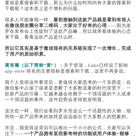
要就是看搜索和下载，那么为什么短时间内有大量的搜索和
下载呢？这本质上是个增长的问题。
很多人可能像我一样，
最初接触到这款产品就是看到有很人
在微信朋友圈分享二维码，大家出于好奇的心理
——因为老
罗在发布会上也提到了这款产品嘛，所以就带着体验的心态
来下载，看看这款产品是什么样。
所以它其实是基于微信现有的关系链实现了一次增长，完成
了用户的原始积累。
黄有璨（以下简称“黄”）：
关于登顶，Luke已经说了影响
app store 排名的主要指标是搜索和下载，这里不再多说。
我个人觉得这件事背后，更值得大家思考的一个东西是：在
微信集中占据了或者是垄断了大多数流量的时代背景下，一
款新产品的引爆，它越来越会依赖于一个强话题的个人或者
一个强话题的事件。这件趋势会变得愈发明显。
这次也一样，我们会看到罗永浩这么一个话题性的人物，他
所给一款产品带来的加持是远远超出于大多数人的想象的。
并且，我觉得这背后可以推出一个小小的公式，大家可以关
注下——
一个产品拥有某些新奇特的功能或用户体验+能够