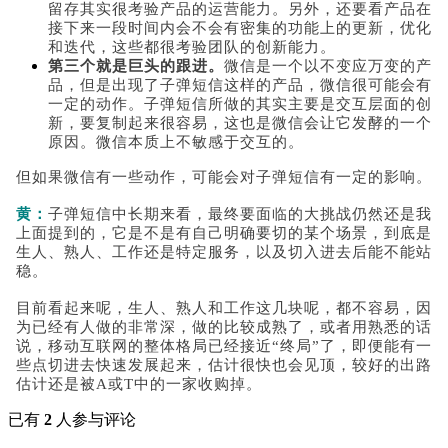
留存其实很考验产品的运营能力。另外，还要看产品在
接下来一段时间内会不会有密集的功能上的更新，优化
和迭代，这些都很考验团队的创新能力。
第三个就是巨头的跟进。
微信是一个以不变应万变的产
品，但是出现了子弹短信这样的产品，微信很可能会有
一定的动作。子弹短信所做的其实主要是交互层面的创
新，要复制起来很容易，这也是微信会让它发酵的一个
原因。微信本质上不敏感于交互的。
但如果微信有一些动作，可能会对子弹短信有一定的影响。
黄：
子弹短信中长期来看，最终要面临的大挑战仍然还是我
上面提到的，它是不是有自己明确要切的某个场景，到底是
生人、熟人、工作还是特定服务，以及切入进去后能不能站
稳。
目前看起来呢，生人、熟人和工作这几块呢，都不容易，因
为已经有人做的非常深，做的比较成熟了，或者用熟悉的话
说，移动互联网的整体格局已经接近“终局”了，即便能有一
些点切进去快速发展起来，估计很快也会见顶，较好的出路
估计还是被A或T中的一家收购掉。
已有
2
人参与评论