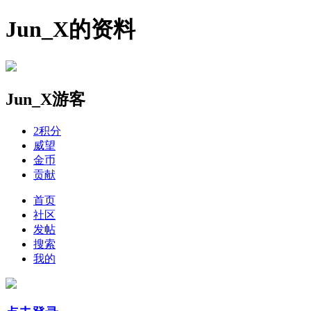
Jun_X的资料
Jun_X
游客
2
积分
威望
金币
贡献
首页
社区
发帖
搜索
我的