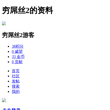
穷屌丝2的资料
穷屌丝2
游客
38
积分
0
威望
33
金币
0
贡献
首页
社区
发帖
搜索
我的