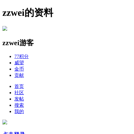
zzwei的资料
zzwei
游客
77
积分
威望
金币
贡献
首页
社区
发帖
搜索
我的