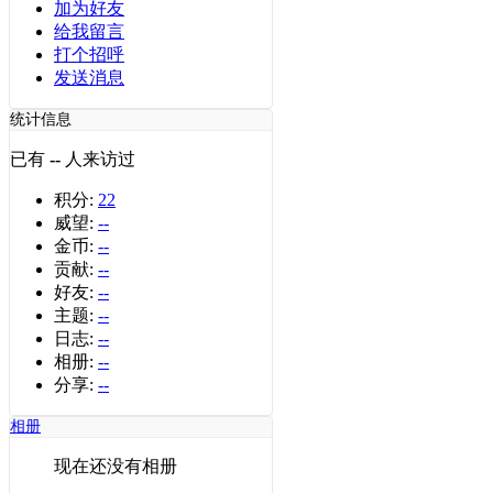
加为好友
给我留言
打个招呼
发送消息
统计信息
已有
--
人来访过
积分:
22
威望:
--
金币:
--
贡献:
--
好友:
--
主题:
--
日志:
--
相册:
--
分享:
--
相册
现在还没有相册