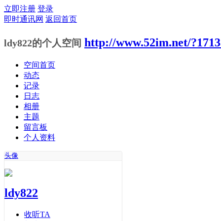
立即注册
登录
即时通讯网
返回首页
http://www.52im.net/?1713
ldy822的个人空间
空间首页
动态
记录
日志
相册
主题
留言板
个人资料
头像
ldy822
收听TA