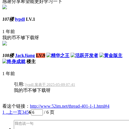
感谢分享希望能更好学习一下
107楼
lypdl
LV.1
1 年前
我的币不够下载呀
108楼
JackJiang
LV.9
楼主
1 年前
引用:
lypdl 发表于 2025-05-09 07:41
我的币不够下载呀
看这个链接：
http://www.52im.net/thread-401-1-1.html#4
1 ..
上一页
3
4
5
6
/ 6 页