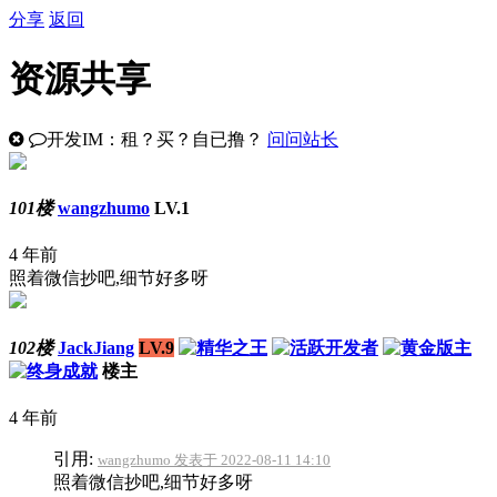
分享
返回
资源共享
开发IM：租？买？自已撸？
问问站长
101楼
wangzhumo
LV.1
4 年前
照着微信抄吧,细节好多呀
102楼
JackJiang
LV.9
楼主
4 年前
引用:
wangzhumo 发表于 2022-08-11 14:10
照着微信抄吧,细节好多呀