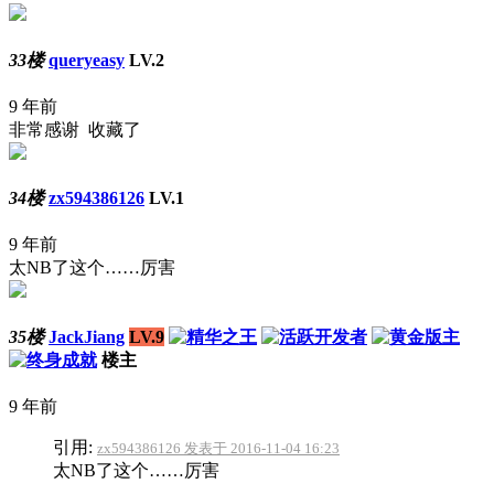
33楼
queryeasy
LV.2
9 年前
非常感谢 收藏了
34楼
zx594386126
LV.1
9 年前
太NB了这个……厉害
35楼
JackJiang
LV.9
楼主
9 年前
引用:
zx594386126 发表于 2016-11-04 16:23
太NB了这个……厉害