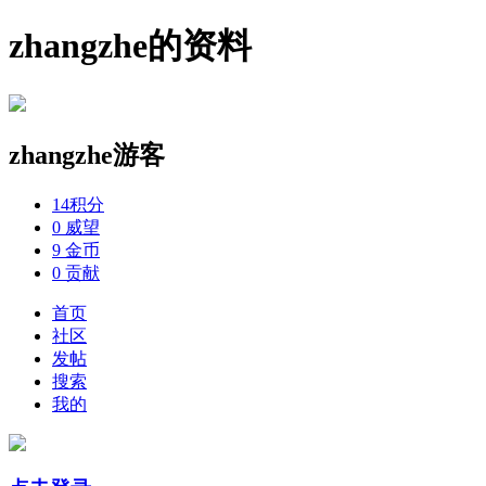
zhangzhe的资料
zhangzhe
游客
14
积分
0
威望
9
金币
0
贡献
首页
社区
发帖
搜索
我的