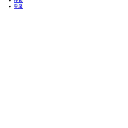
搜索
登录