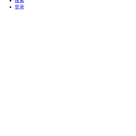
搜索
登录