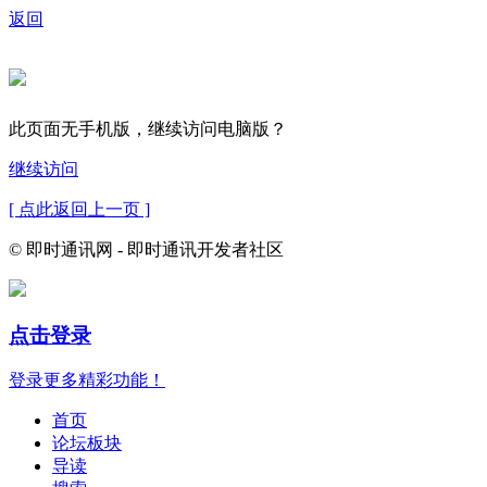
返回
此页面无手机版，继续访问电脑版？
继续访问
[ 点此返回上一页 ]
© 即时通讯网 - 即时通讯开发者社区
点击登录
登录更多精彩功能！
首页
论坛板块
导读