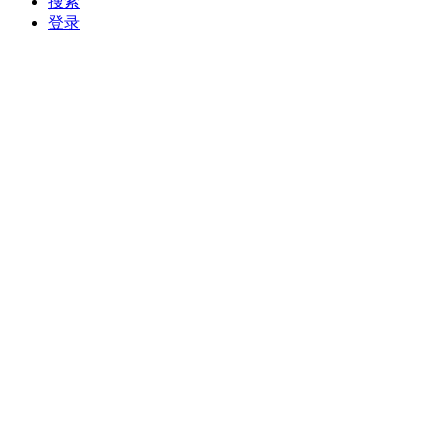
搜索
登录