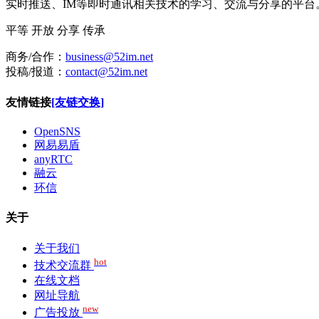
实时推送、IM等即时通讯相关技术的学习、交流与分享的平
平等
开放
分享
传承
商务/合作：
business@52im.net
投稿/报道：
contact@52im.net
友情链接
[友链交换]
OpenSNS
网易易盾
anyRTC
融云
环信
关于
关于我们
hot
技术交流群
在线文档
网址导航
new
广告投放