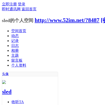
立即注册
登录
即时通讯网
返回首页
http://www.52im.net/?8487
[
sled的个人空间
空间首页
动态
记录
日志
相册
主题
留言板
个人资料
头像
sled
收听TA