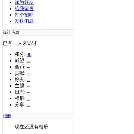
加为好友
给我留言
打个招呼
发送消息
统计信息
已有
--
人来访过
积分:
30
威望:
--
金币:
--
贡献:
--
好友:
--
主题:
--
日志:
--
相册:
--
分享:
--
相册
现在还没有相册