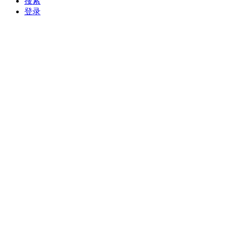
搜索
登录