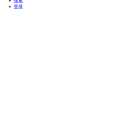
搜索
登录