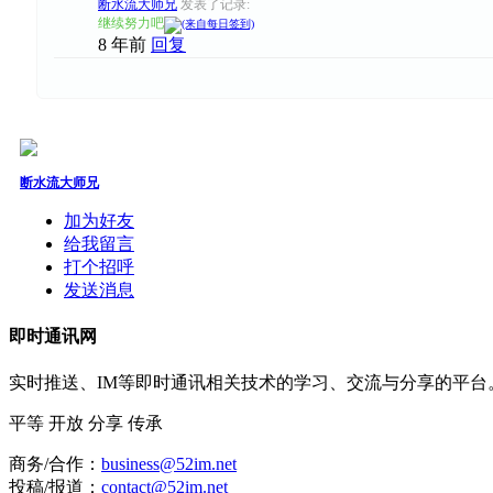
断水流大师兄
发表了记录:
继续努力吧
8 年前
回复
断水流大师兄
加为好友
给我留言
打个招呼
发送消息
即时通讯网
实时推送、IM等即时通讯相关技术的学习、交流与分享的平
平等
开放
分享
传承
商务/合作：
business@52im.net
投稿/报道：
contact@52im.net