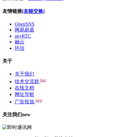
友情链接
[友链交换]
OpenSNS
网易易盾
anyRTC
融云
环信
关于
关于我们
hot
技术交流群
在线文档
网址导航
new
广告投放
关注我们
new