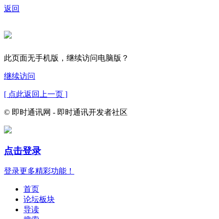
返回
此页面无手机版，继续访问电脑版？
继续访问
[ 点此返回上一页 ]
© 即时通讯网 - 即时通讯开发者社区
点击登录
登录更多精彩功能！
首页
论坛板块
导读