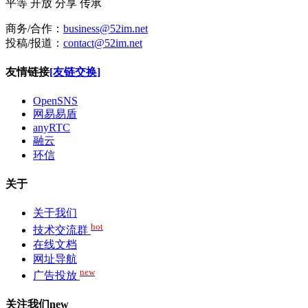
平等
开放
分享
传承
商务/合作：
business@52im.net
投稿/报道：
contact@52im.net
友情链接
[友链交换]
OpenSNS
网易易盾
anyRTC
融云
环信
关于
关于我们
hot
技术交流群
在线文档
网址导航
new
广告投放
关注我们
new