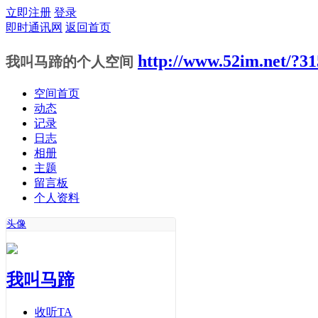
立即注册
登录
即时通讯网
返回首页
http://www.52im.net/?3
我叫马蹄的个人空间
空间首页
动态
记录
日志
相册
主题
留言板
个人资料
头像
我叫马蹄
收听TA