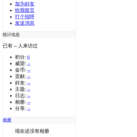
加为好友
给我留言
打个招呼
发送消息
统计信息
已有
--
人来访过
积分:
6
威望:
--
金币:
--
贡献:
--
好友:
--
主题:
--
日志:
--
相册:
--
分享:
--
相册
现在还没有相册