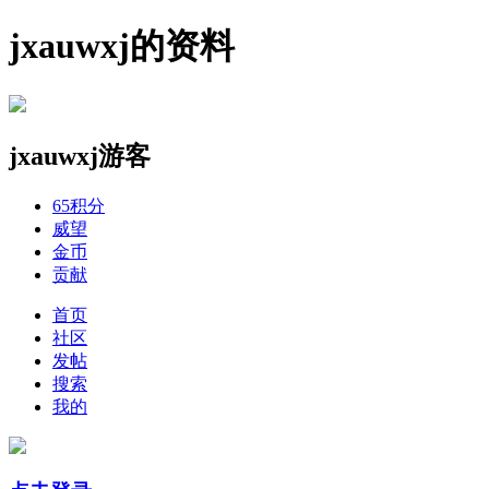
jxauwxj的资料
jxauwxj
游客
65
积分
威望
金币
贡献
首页
社区
发帖
搜索
我的