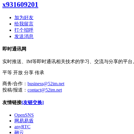
x931609201
加为好友
给我留言
打个招呼
发送消息
即时通讯网
实时推送、IM等即时通讯相关技术的学习、交流与分享的平
平等
开放
分享
传承
商务/合作：
business@52im.net
投稿/报道：
contact@52im.net
友情链接
[友链交换]
OpenSNS
网易易盾
anyRTC
融云