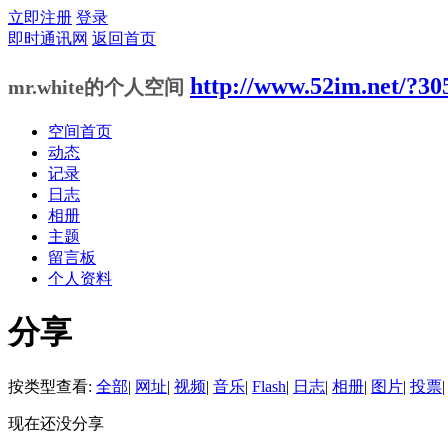
立即注册
登录
即时通讯网
返回首页
http://www.52im.net/?30
mr.white的个人空间
空间首页
动态
记录
日志
相册
主题
留言板
个人资料
分享
按类型查看:
全部
|
网址
|
视频
|
音乐
|
Flash
|
日志
|
相册
|
图片
|
投票
|
现在还没分享