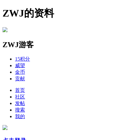
ZWJ的资料
ZWJ
游客
15
积分
威望
金币
贡献
首页
社区
发帖
搜索
我的