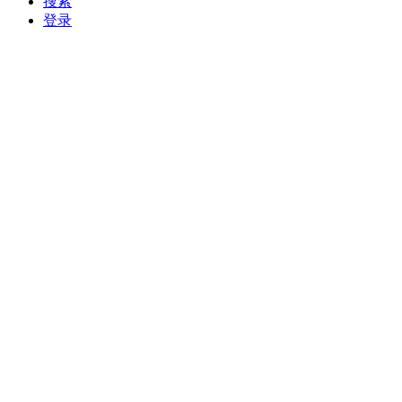
搜索
登录