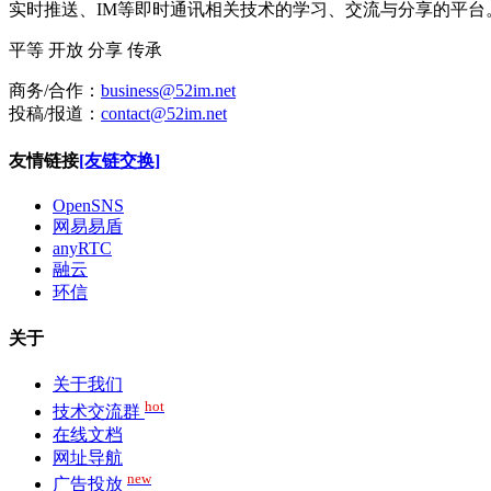
实时推送、IM等即时通讯相关技术的学习、交流与分享的平
平等
开放
分享
传承
商务/合作：
business@52im.net
投稿/报道：
contact@52im.net
友情链接
[友链交换]
OpenSNS
网易易盾
anyRTC
融云
环信
关于
关于我们
hot
技术交流群
在线文档
网址导航
new
广告投放