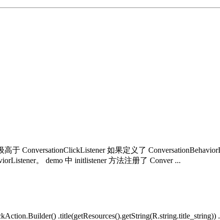
 ConversationClickListener 如果定义了 ConversationBehavi
ner。 demo 中 initlistener 方法注册了 Conver ...
uilder() .title(getResources().getString(R.string.title_string)) .pr