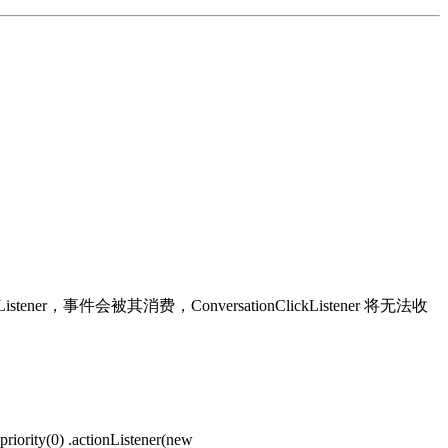
orListener，事件会被其消费，ConversationClickListener 将无法收
iority(0) .actionListener(new