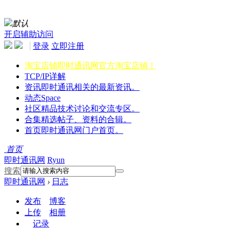
默认
开启辅助访问
登录
立即注册
淘宝店铺
即时通讯网官方淘宝店铺！
TCP/IP详解
资讯
即时通讯相关的最新资讯。
动态
Space
社区
精品技术讨论和交流专区。
合集
精选帖子、资料的合辑。
首页
即时通讯网门户首页。
首页
即时通讯网
Ryun
搜索
即时通讯网
›
日志
发布
博客
上传
相册
记录