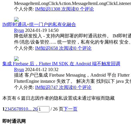
MessageItemLongClickAction.MessageItemLongClickListener(
个人分类:
IM知识
|
1308 次阅读
|
0
个评论
IM即时通讯+统一门户的私有化融合
Ryun
2024-01-19 14:50
降低研发投入 - 支持内网部署的即时通讯软件。 IM即
件/消息/设备管控….. 统一管控，私有化的专属特权 安全
个人分类:
IM知识
|
658 次阅读
|
0
个评论
集成 Firebase 后，Flutter IM SDK 在 Android 端不触发回调
Ryun
2024-01-12 10:32
描述 客户已集成 Firebase Messaging，Android 平台
FlutterEngine instance 失效了。 解决方案 找到以下 java 文件 packag
个人分类:
IM知识
|
747 次阅读
|
0
个评论
本页有 6 篇日志因作者的隐私设置或未通过审核而隐藏
1
2
3
4
5
6
7
8
9
10
... 26
/ 26 页
下一页
即时通讯网