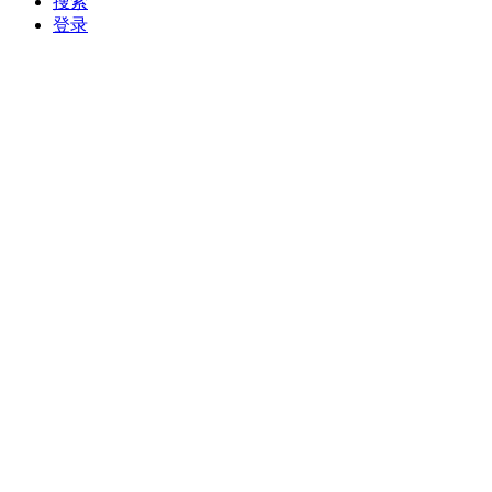
搜索
登录