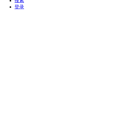
搜索
登录