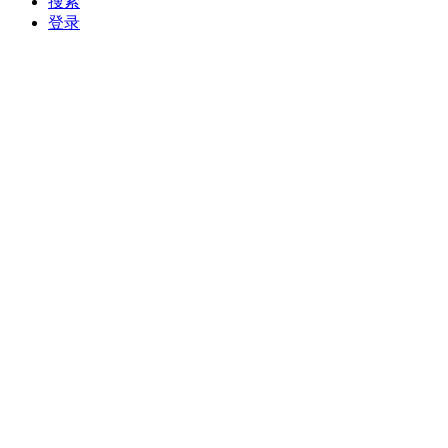
搜索
登录