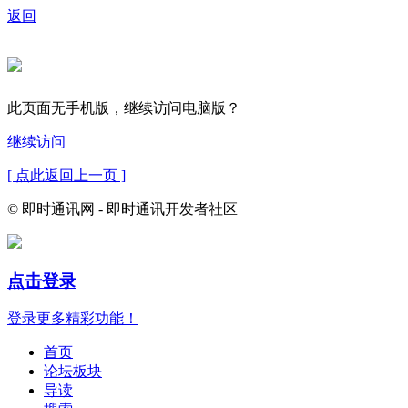
返回
此页面无手机版，继续访问电脑版？
继续访问
[ 点此返回上一页 ]
© 即时通讯网 - 即时通讯开发者社区
点击登录
登录更多精彩功能！
首页
论坛板块
导读